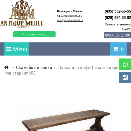
(495) 532-66-55
Наш адрес в Москве
ул. Щербаковская, д. 3
(929) 994-03-02
info@antique-mebel.ru
Заказать звонок
Пн-Сб:
09:00 до 21:00
Отправить заявку
0
>
Скамейки и лавки
>
Лавка для кафе 1,6 м. из дерева
под старину №3