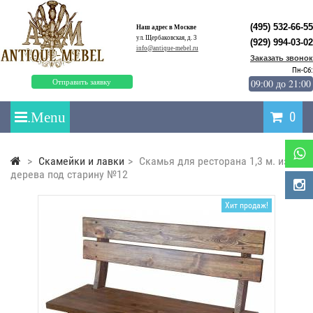
(495) 532-66-55
Наш адрес в Москве
ул. Щербаковская, д. 3
(929) 994-03-02
info@antique-mebel.ru
Заказать звонок
Пн-Сб:
09:00 до 21:00
Отправить заявку
0
>
Скамейки и лавки
>
Скамья для ресторана 1,3 м. из
дерева под старину №12
Хит продаж!