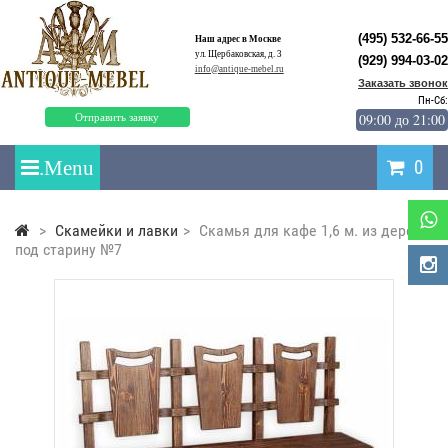
(495) 532-66-55
Наш адрес в Москве
ул. Щербаковская, д. 3
(929) 994-03-02
info@antique-mebel.ru
Заказать звонок
Пн-Сб:
09:00 до 21:00
Отправить заявку
0
>
Скамейки и лавки
>
Скамья для кафе 1,6 м. из дерева
под старину №7