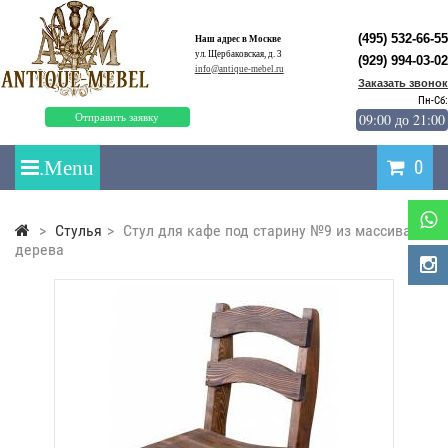
(495) 532-66-55
Наш адрес в Москве
ул. Щербаковская, д. 3
(929) 994-03-02
info@antique-mebel.ru
Заказать звонок
Пн-Сб:
09:00 до 21:00
Отправить заявку
0
>
Стулья
>
Стул для кафе под старину №9 из массива
дерева