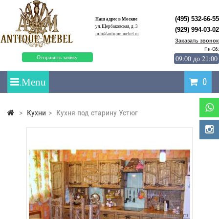
(495) 532-66-55
Наш адрес в Москве
ул. Щербаковская, д. 3
(929) 994-03-02
info@antique-mebel.ru
Заказать звонок
Пн-Сб:
09:00 до 21:00
Отправить заявку
0
>
Кухни
>
Кухня под старину Устюг