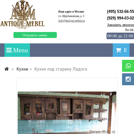
(495) 532-66-55
Наш адрес в Москве
ул. Щербаковская, д. 3
(929) 994-03-02
info@antique-mebel.ru
Заказать звонок
Пн-Сб:
09:00 до 21:00
Отправить заявку
0
>
Кухни
>
Кухня под старину Ладога