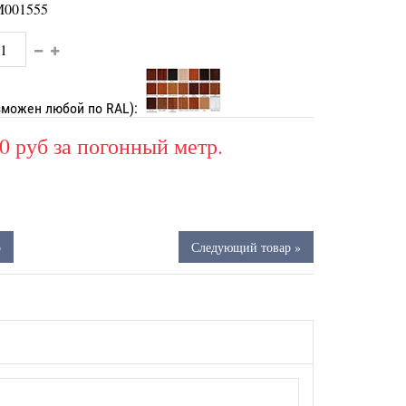
001555
зможен любой по RAL):
0 руб
за погонный метр.
р
Следующий товар »