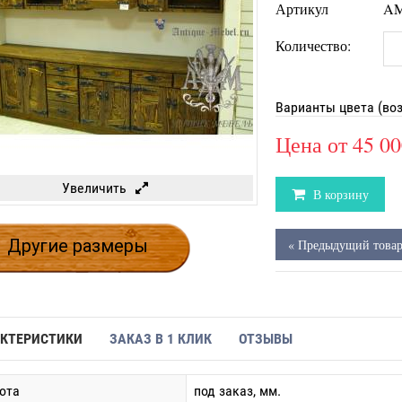
Артикул
AM
Количество:
Варианты цвета (во
Цена от
45 00
Увеличить
В корзину
Другие размеры
« Предыдущий това
КТЕРИСТИКИ
ЗАКАЗ В 1 КЛИК
ОТЗЫВЫ
ота
под заказ, мм.