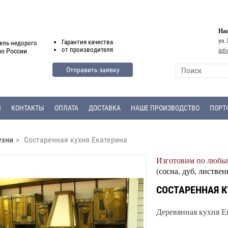
Наш
ул.
Гарантия
качества
ель недорого
от
производителя
inf
по России
Отправить заявку
Я
КОНТАКТЫ
ОПЛАТА
ДОСТАВКА
НАШЕ ПРОИЗВОДСТВО
ПОРТ
ухни
>
Состаренная кухня Екатерина
Изготовим по любым
(сосна, дуб, листвен
СОСТАРЕННАЯ К
Деревянная кухня Е