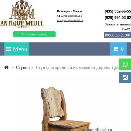
(495) 532-66-55
Наш адрес в Москве
ул. Щербаковская, д. 3
(929) 994-03-02
info@antique-mebel.ru
Заказать звонок
Пн-Сб:
09:00 до 21:00
Отправить заявку
0
>
Стулья
>
Стул состаренный из массива дерева Добряк