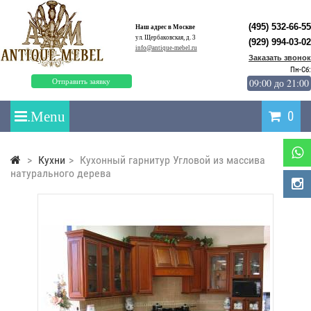
(495) 532-66-55
Наш адрес в Москве
ул. Щербаковская, д. 3
(929) 994-03-02
info@antique-mebel.ru
Заказать звонок
Пн-Сб:
09:00 до 21:00
Отправить заявку
0
>
Кухни
>
Кухонный гарнитур Угловой из массива
натурального дерева