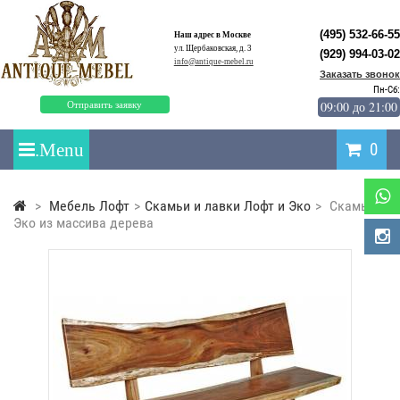
(495) 532-66-55
Наш адрес в Москве
ул. Щербаковская, д. 3
(929) 994-03-02
info@antique-mebel.ru
Заказать звонок
Пн-Сб:
09:00 до 21:00
Отправить заявку
0
>
Мебель Лофт
>
Скамьи и лавки Лофт и Эко
>
Скамья
Эко из массива дерева