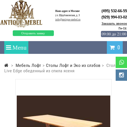
(495) 532-66-55
Наш адрес в Москве
ул. Щербаковская, д. 3
(929) 994-03-02
info@antique-mebel.ru
Заказать звонок
Пн-Сб:
09:00 до 21:00
Отправить заявку
0
>
Мебель Лофт
>
Столы Лофт и Эко из слэбов
>
Стол
Live Edge обеденный из спила ясеня