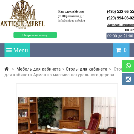
(495) 532-66-55
Наш адрес в Москве
ул. Щербаковская, д. 3
(929) 994-03-02
info@antique-mebel.ru
Заказать звонок
Пн-Сб:
09:00 до 21:00
Отправить заявку
0
>
Мебель для кабинета
>
Столы для кабинета
>
Стол
для кабинета Арман из массива натурального дерева