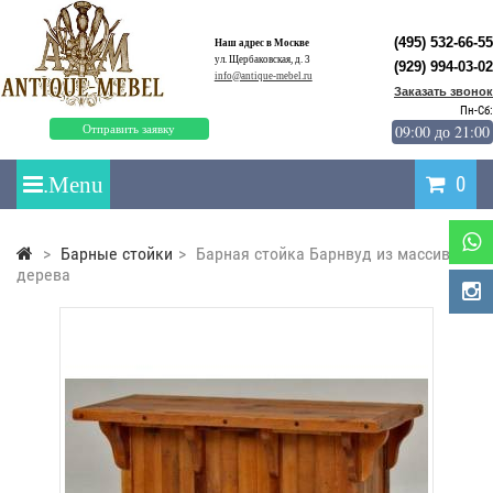
(495) 532-66-55
Наш адрес в Москве
ул. Щербаковская, д. 3
(929) 994-03-02
info@antique-mebel.ru
Заказать звонок
Пн-Сб:
09:00 до 21:00
Отправить заявку
0
>
Барные стойки
>
Барная стойка Барнвуд из массива
дерева