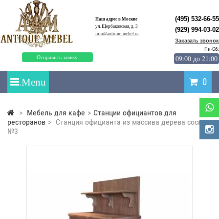
(495) 532-66-55
Наш адрес в Москве
ул. Щербаковская, д. 3
(929) 994-03-02
info@antique-mebel.ru
Заказать звонок
Пн-Сб:
09:00 до 21:00
Отправить заявку
0
>
Мебель для кафе
>
Станции официантов для
ресторанов
>
Станция официанта из массива дерева сосны
№3