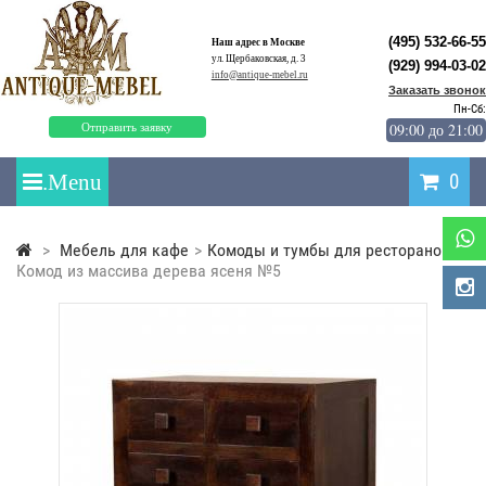
(495) 532-66-55
Наш адрес в Москве
ул. Щербаковская, д. 3
(929) 994-03-02
info@antique-mebel.ru
Заказать звонок
Пн-Сб:
09:00 до 21:00
Отправить заявку
0
>
Мебель для кафе
>
Комоды и тумбы для ресторанов
>
Комод из массива дерева ясеня №5