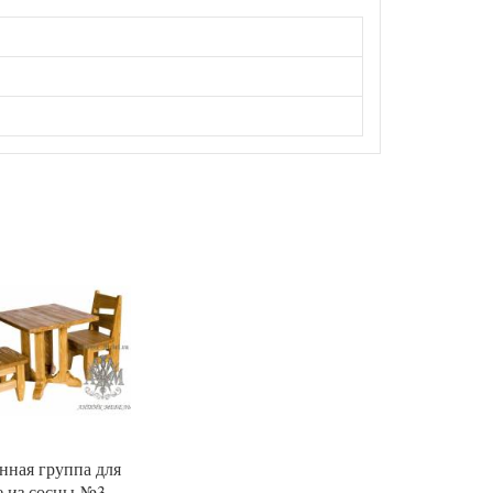
нная группа для
е из сосны №3