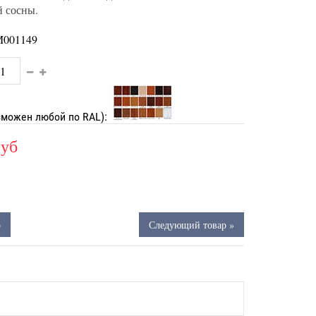
й сосны.
001149
зможен любой по RAL):
руб
р
Следующий товар »