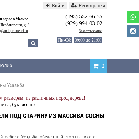
Войти
Регистрация
(495) 532-66-55
 адрес в Москве
(929) 994-03-02
 Щербаковская, д. 3
o@antique-mebel.ru
Заказать звонок
Пн-Сб:
09:00 до 21:00
0
ФОЛИО
сны Усадьба
Написать
 размерам, из различных пород дерева!
отзыв
ница, бук, ясень)
ЛИ ПОД СТАРИНУ ИЗ МАССИВА СОСНЫ
й мебели Усадьба, обеденный стол и лавки из