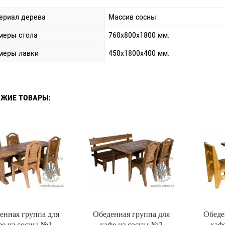
ериал дерева
Массив сосны
меры стола
760x800x1800 мм.
меры лавки
450x1800x400 мм.
ЖИЕ ТОВАРЫ:
енная группа для
Обеденная группа для
Обеде
фе из сосны №1
кафе из сосны №2
каф