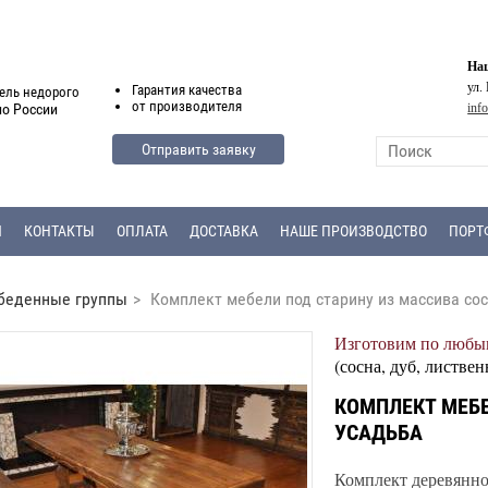
Наш
ул.
Гарантия
качества
ель недорого
от
производителя
inf
по России
Отправить заявку
Я
КОНТАКТЫ
ОПЛАТА
ДОСТАВКА
НАШЕ ПРОИЗВОДСТВО
ПОРТ
беденные группы
>
Комплект мебели под старину из массива со
Изготовим по любым
(сосна, дуб, листвен
КОМПЛЕКТ МЕБЕ
УСАДЬБА
Комплект деревянно