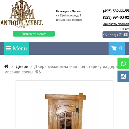
(495) 532-66-55
Наш адрес в Москве
ул. Щербаковская, д. 3
(929) 994-03-02
info@antique-mebel.ru
Заказать звонок
Пн-Сб:
09:00 до 21:00
Отправить заявку
0
>
Двери
>
Дверь межкомнатная под старину из дерева
массива сосны №6