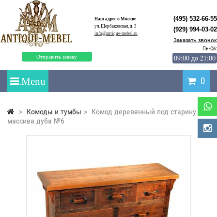
(495) 532-66-55
Наш адрес в Москве
ул. Щербаковская, д. 3
(929) 994-03-02
info@antique-mebel.ru
Заказать звонок
Пн-Сб:
09:00 до 21:00
Отправить заявку
0
>
Комоды и тумбы
>
Комод деревянный под старину из
массива дуба №6