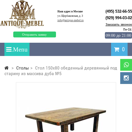
(495) 532-66-55
Наш адрес в Москве
ул. Щербаковская, д. 3
(929) 994-03-02
info@antique-mebel.ru
Заказать звонок
Пн-Сб:
09:00 до 21:00
Отправить заявку
0
>
Столы
>
Стол 150x80 обеденный деревянный под
старину из массива дуба №5